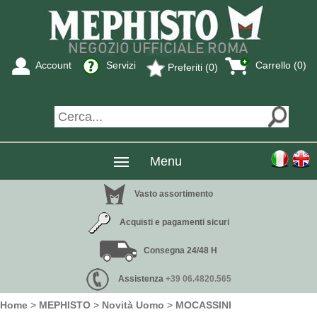
Account
Servizi
Carrello (0)
Preferiti (0)
Menu
Vasto assortimento
Acquisti e pagamenti sicuri
Consegna 24/48 H
Assistenza
+39 06.4820.565
Home
>
MEPHISTO
>
Novità Uomo
>
MOCASSINI