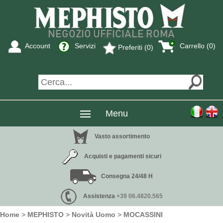
Account
Servizi
Carrello (0)
Preferiti (0)
Menu
Vasto assortimento
Acquisti e pagamenti sicuri
Consegna 24/48 H
Assistenza
+39 06.4820.565
Home
>
MEPHISTO
>
Novità Uomo
>
MOCASSINI