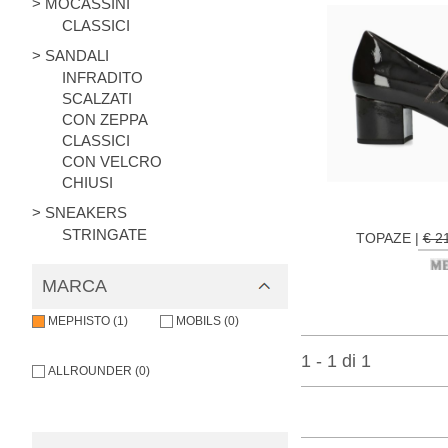
> MOCASSINI
CLASSICI
> SANDALI
INFRADITO
SCALZATI
CON ZEPPA
CLASSICI
CON VELCRO
CHIUSI
> SNEAKERS
STRINGATE
TOPAZE |
€ 2
MARCA
MEPHISTO (1)
MOBILS (0)
1 - 1 di 1
ALLROUNDER (0)