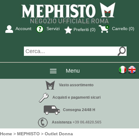
Account
Servizi
Carrello (0)
Preferiti (0)
Menu
Vasto assortimento
Acquisti e pagamenti sicuri
Consegna 24/48 H
Assistenza
+39 06.4820.565
Home
>
MEPHISTO
>
Outlet Donna