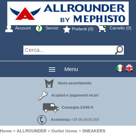
Account
Servizi
Carrello (0)
Preferiti (0)
Menu
Vasto assortimento
Acquisti e pagamenti sicuri
Consegna 24/48 H
Assistenza
+39 06.4820.565
Home
>
ALLROUNDER
>
Outlet Uomo
>
SNEAKERS