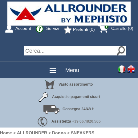
Account
Servizi
Carrello (0)
Preferiti (0)
Menu
Vasto assortimento
Acquisti e pagamenti sicuri
Consegna 24/48 H
Assistenza
+39 06.4820.565
Home
>
ALLROUNDER
>
Donna
>
SNEAKERS