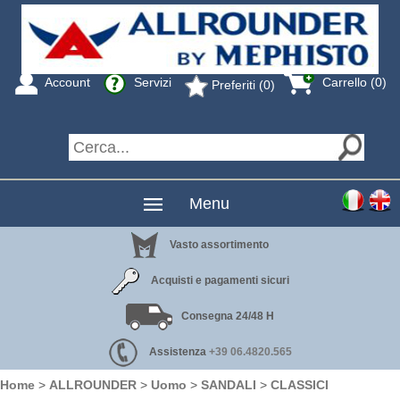
Account
Servizi
Carrello (0)
Preferiti (0)
Menu
Vasto assortimento
Acquisti e pagamenti sicuri
Consegna 24/48 H
Assistenza
+39 06.4820.565
Home
>
ALLROUNDER
>
Uomo
>
SANDALI
>
CLASSICI