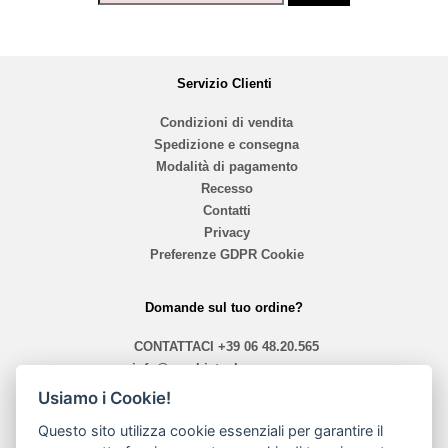
Servizio Clienti
Condizioni di vendita
Spedizione e consegna
Modalità di pagamento
Recesso
Contatti
Privacy
Preferenze GDPR Cookie
Domande sul tuo ordine?
CONTATTACI
+39 06 48.20.565
info@mephistoshoproma.com
Usiamo i Cookie!
Contattaci
Questo sito utilizza cookie essenziali per garantire il
orari 10,40 - 13,30 / 14,00 - 19,30