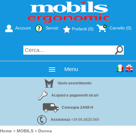
Account
Servizi
Carrello (0)
Preferiti (0)
Menu
Vasto assortimento
Acquisti e pagamenti sicuri
Consegna 24/48 H
Assistenza
+39 06.4820.565
Home
>
MOBILS
>
Donna