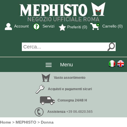
Account
Servizi
Carrello (0)
Preferiti (0)
Menu
Vasto assortimento
Acquisti e pagamenti sicuri
Consegna 24/48 H
Assistenza
+39 06.4820.565
Home
>
MEPHISTO
>
Donna