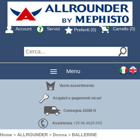
Account
Servizi
Carrello (0)
Preferiti (0)
Menu
Vasto assortimento
Acquisti e pagamenti sicuri
Consegna 24/48 H
Assistenza
+39 06.4820.565
Home
>
ALLROUNDER
>
Donna
>
BALLERINE