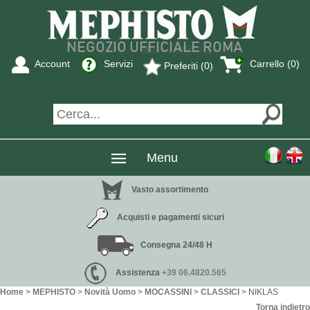
Account
Servizi
Carrello (
0
)
Preferiti (0)
Menu
Vasto assortimento
Acquisti e pagamenti sicuri
Consegna 24/48 H
Assistenza
+39 06.4820.565
Home
>
MEPHISTO
>
Novità Uomo
>
MOCASSINI
>
CLASSICI
> NIKLAS
Torna indietro