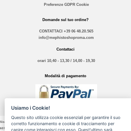
Preferenze GDPR Cookie
Domande sul tuo ordine?
CONTATTACI
+39 06 48.20.565
info@mephistoshoproma.com
Contattaci
orari 10,40 - 13,30 / 14,00 - 19,30
Modalità di pagamento
Usiamo i Cookie!
Questo sito utilizza cookie essenziali per garantire il suo
Sistina Nove Srl - VIA Sistina, 135 - 00187 Roma - P. Iva e Cod. Fiscale 16197361005 3064 -
corretto funzionamento e cookie di tracciamento per
6076
capire come interagisci con esso. Quest'ultimo sarà