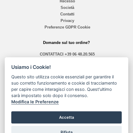
Recesso
Società
Contatti
Privacy
Preferenze GDPR Cookie
Domande sul tuo ordine?
CONTATTACI
+39 06 48.20.565
info@mephistoshoproma.com
Usiamo i Cookie!
Contattaci
Questo sito utilizza cookie essenziali per garantire il
suo corretto funzionamento e cookie di tracciamento
orari 10,40 - 13,30 / 14,00 - 19,30
per capire come interagisci con esso. Quest'ultimo
sarà impostato solo dopo il consenso.
Modalità di pagamento
Modifica le Preferenze
Accetta
Rifiuta