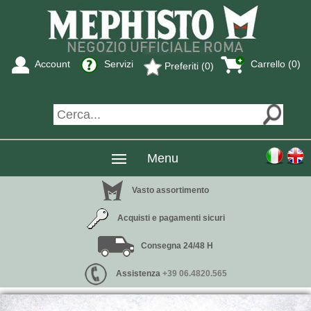
Account
Servizi
Carrello (0)
Preferiti (0)
Menu
Vasto assortimento
Acquisti e pagamenti sicuri
Consegna 24/48 H
Assistenza
+39 06.4820.565