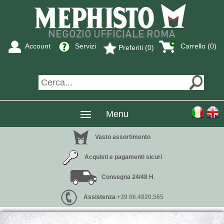
Account
Servizi
Carrello (0)
Preferiti (0)
Menu
Vasto assortimento
Acquisti e pagamenti sicuri
Consegna 24/48 H
Assistenza
+39 06.4820.565