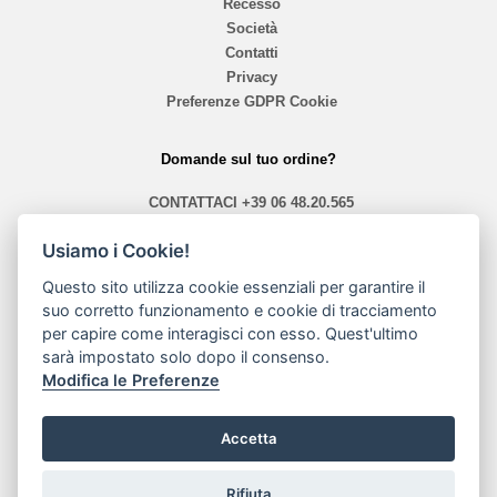
Recesso
Società
Contatti
Privacy
Preferenze GDPR Cookie
Domande sul tuo ordine?
CONTATTACI
+39 06 48.20.565
info@mephistoshoproma.com
Usiamo i Cookie!
Contattaci
Questo sito utilizza cookie essenziali per garantire il
suo corretto funzionamento e cookie di tracciamento
orari 10,40 - 13,30 / 14,00 - 19,30
per capire come interagisci con esso. Quest'ultimo
sarà impostato solo dopo il consenso.
Modalità di pagamento
Modifica le Preferenze
Accetta
Rifiuta