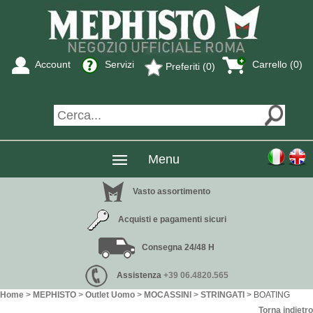
Account
Servizi
Carrello (
0
)
Preferiti (0)
Menu
Vasto assortimento
Acquisti e pagamenti sicuri
Consegna 24/48 H
Assistenza
+39 06.4820.565
Home
>
MEPHISTO
>
Outlet Uomo
>
MOCASSINI
>
STRINGATI
> BOATING
Torna indietro