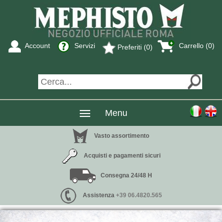
Account
Servizi
Carrello (0)
Preferiti (0)
Menu
Vasto assortimento
Acquisti e pagamenti sicuri
Consegna 24/48 H
Assistenza
+39 06.4820.565