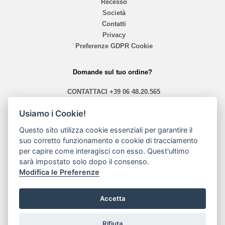
Recesso
Società
Contatti
Privacy
Preferenze GDPR Cookie
Domande sul tuo ordine?
CONTATTACI
+39 06 48.20.565
info@mephistoshoproma.com
Usiamo i Cookie!
Contattaci
Questo sito utilizza cookie essenziali per garantire il
suo corretto funzionamento e cookie di tracciamento
orari 10,40 - 13,30 / 14,00 - 19,30
per capire come interagisci con esso. Quest'ultimo
sarà impostato solo dopo il consenso.
Modalità di pagamento
Modifica le Preferenze
Accetta
Rifiuta