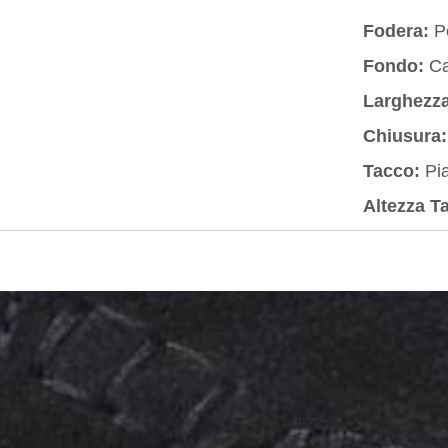
Fodera:
Pe
Fondo:
Ca
Larghezza
Chiusura:
Tacco:
Pia
Altezza T