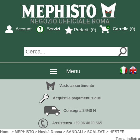
Account
Servizi
Carrello (
0
)
Preferiti (0)
Menu
Vasto assortimento
Acquisti e pagamenti sicuri
Consegna 24/48 H
Assistenza
+39 06.4820.565
Home
>
MEPHISTO
>
Novità Donna
>
SANDALI
>
SCALZATI
> HESTER
Torna indietro