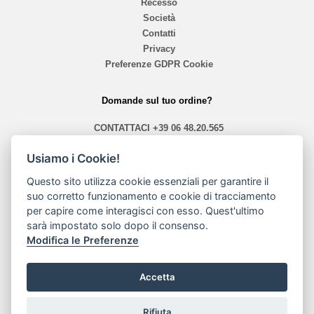
Recesso
Società
Contatti
Privacy
Preferenze GDPR Cookie
Domande sul tuo ordine?
CONTATTACI
+39 06 48.20.565
info@mephistoshoproma.com
Usiamo i Cookie!
Contattaci
Questo sito utilizza cookie essenziali per garantire il
suo corretto funzionamento e cookie di tracciamento
orari 10,40 - 13,30 / 14,00 - 19,30
per capire come interagisci con esso. Quest'ultimo
sarà impostato solo dopo il consenso.
Modalità di pagamento
Modifica le Preferenze
Accetta
Rifiuta