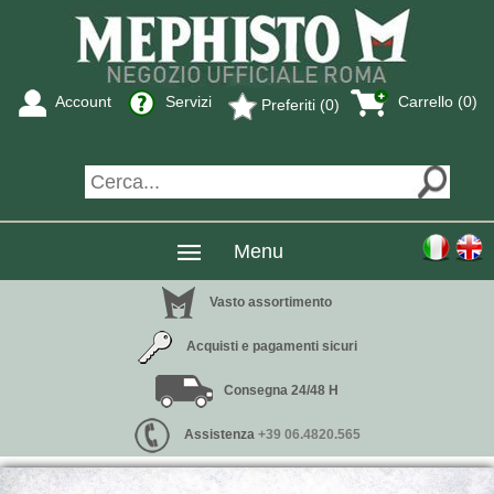
Account
Servizi
Carrello (0)
Preferiti (0)
Menu
Vasto assortimento
Acquisti e pagamenti sicuri
Consegna 24/48 H
Assistenza
+39 06.4820.565